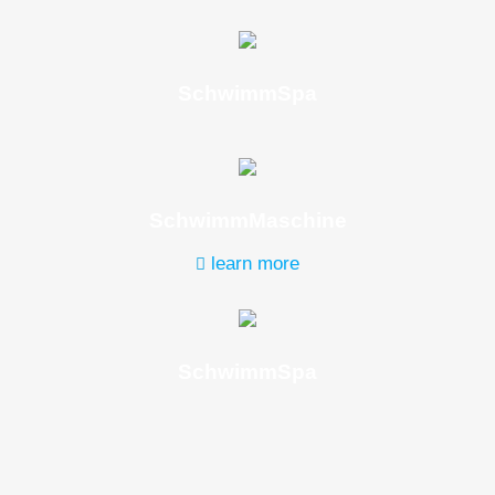
SchwimmSpa
SchwimmMaschine
learn more
SchwimmSpa